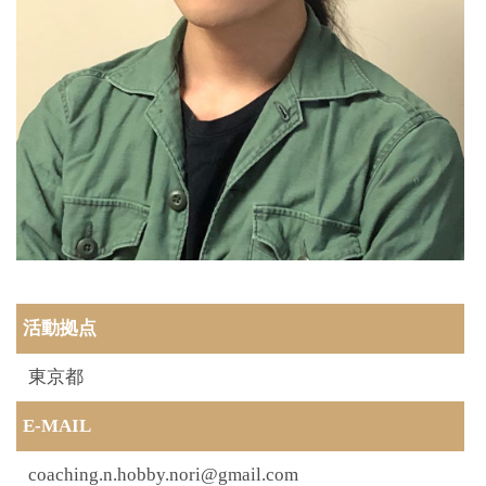
活動拠点
東京都
E-MAIL
coaching.n.hobby.nori@gmail.com