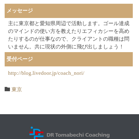
メッセージ
主に東京都と愛知県周辺で活動します。ゴール達成
のマインドの使い方を教えたりエフィカシーを高め
たりするのが仕事なので、クライアントの職種は問
いません。共に現状の外側に飛び出しましょう！
受付ページ
http://blog.livedoor.jp/coach_nori/
Category

東京