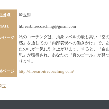
動拠点
埼玉県
MAIL
librearbitrecoaching@gmail.com
私のコーチングは、抽象レベルの最も高い『空
ッセージ
感』を通しての『内部表現への働きかけ』で、
たのIQが一気に引き上がります。すると、『自
思』が獲得され、あなたの『真のゴール』が見
ります。
付ページ
http://librearbitrecoaching.com/
ategory
埼玉