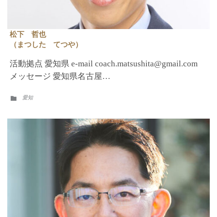
松下 哲也
（まつした てつや）
活動拠点 愛知県 e-mail coach.matsushita@gmail.com
メッセージ 愛知県名古屋…
CATEGORY
愛知
