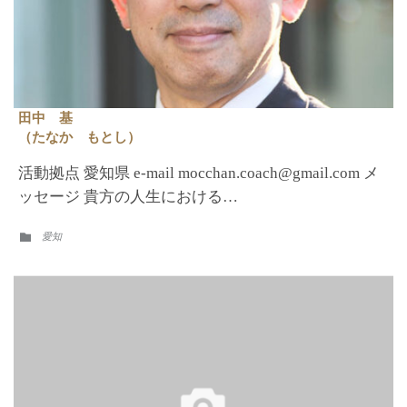
田中 基
（たなか もとし）
活動拠点 愛知県 e-mail mocchan.coach@gmail.com メ
ッセージ 貴方の人生における…
CATEGORY
愛知
