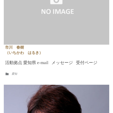
市川 春樹
（いちかわ はるき）
活動拠点 愛知県 e-mail メッセージ 受付ページ
CATEGORY
愛知
