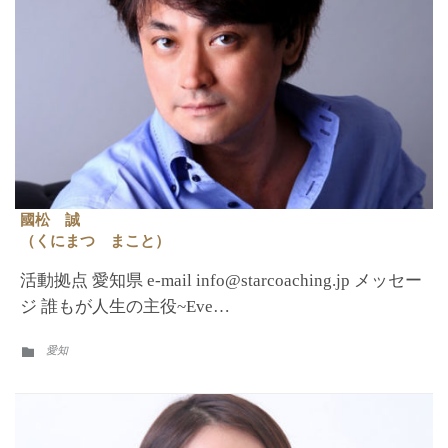
國松 誠
（くにまつ まこと）
活動拠点 愛知県 e-mail info@starcoaching.jp メッセー
ジ 誰もが人生の主役~Eve…
CATEGORY
愛知
