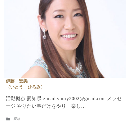
伊藤 宏美
（いとう ひろみ）
活動拠点 愛知県 e-mail yuury2002@gmail.com メッセ
ージ やりたい事だけをやり、楽し…
CATEGORY
愛知
