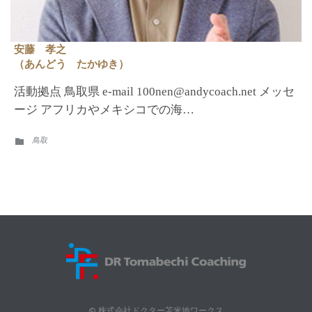
安藤 孝之
（あんどう たかゆき）
活動拠点 鳥取県 e-mail 100nen@andycoach.net メッセ
ージ アフリカやメキシコでの海…
CATEGORY
鳥取

© 株式会社ドクター苫米地ワークス